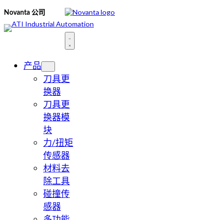
跳
Novanta 公司
至
内
容
产品
刀具更
换器
刀具更
换器模
块
力/扭矩
传感器
材料去
除工具
碰撞传
感器
多功能