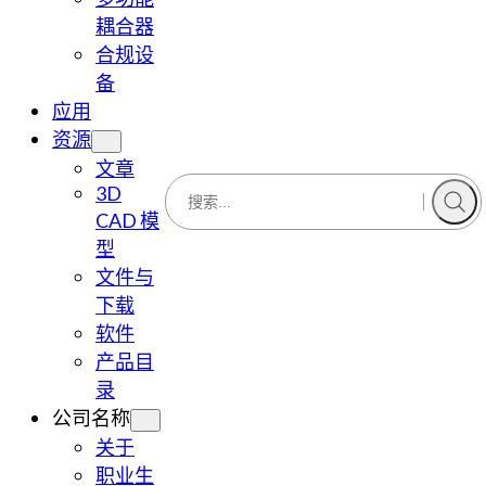
耦合器
合规设
备
应用
资源
文章
3D
CAD 模
型
文件与
下载
软件
产品目
录
公司名称
关于
职业生