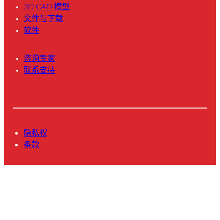
3D CAD 模型
文件与下载
软件
咨询专家
联系支持
隐私权
条款
© 2025 Novanta Inc.保留所有权利。
L
Y
i
o
n
u