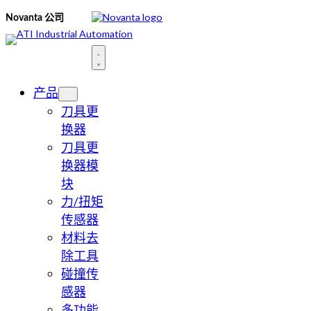
跳
Novanta 公司
至
内
容
产品
刀具更
换器
刀具更
换器模
块
力/扭矩
传感器
材料去
除工具
碰撞传
感器
多功能