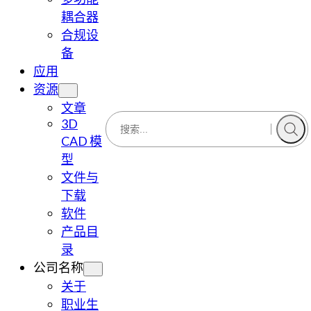
耦合器
合规设
备
应用
资源
文章
3D
CAD 模
型
文件与
下载
软件
产品目
录
公司名称
关于
职业生